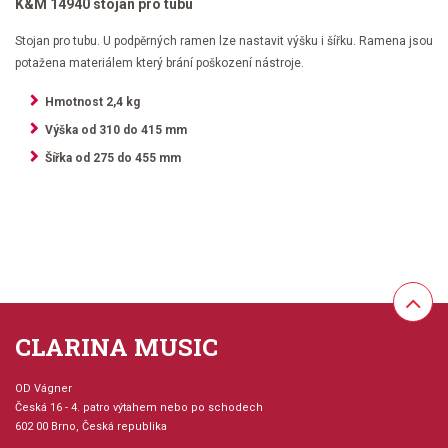
K&M 14940 stojan pro tubu
Stojan pro tubu. U podpěrných ramen lze nastavit výšku i šířku. Ramena jsou
potažena materiálem který brání poškození nástroje.
Hmotnost 2,4 kg
Výška od 310 do 415 mm
Šířka od 275 do 455 mm
CLARINA MUSIC
OD Vágner
Česká 16 - 4. patro výtahem nebo po schodech
602 00 Brno, Česká republika