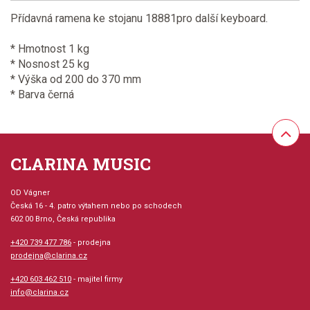
Přídavná ramena ke stojanu 18881pro další keyboard.
* Hmotnost 1 kg
* Nosnost 25 kg
* Výška od 200 do 370 mm
* Barva černá
CLARINA MUSIC
OD Vágner
Česká 16 - 4. patro výtahem nebo po schodech
602 00 Brno, Česká republika
+420 739 477 786
- prodejna
prodejna@clarina.cz
+420 603 462 510
- majitel firmy
info@clarina.cz