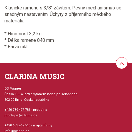
Klasické rameno s 3/8" závitem. Pevný mechanismus se
snadným nastavením. Úchyty z příjemného měkkého
materiálu.
* Hmotnost 3,2 kg
* Délka ramene 840 mm
* Barva nikl
CLARINA MUSIC
OD Vágner
Česká 16 - 4. patro výtahem nebo po schodech
602 00 Brno, Česká republika
+420 739 477 786
- prodejna
prodejna@clarina.cz
+420 603 462 510
- majitel firmy
info@clarina.cz