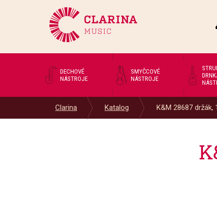
STRU
DECHOVÉ
SMYČCOVÉ
DRNK
NÁSTROJE
NÁSTROJE
NÁST
Clarina
Katalog
K&M 28687 držák, 1
K