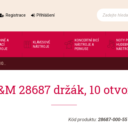
Registrace
Přihlášení
NNÉ A
KONCERTNÍ BICÍ
NOTY 
KLÁVESOVÉ
ACÍ
NÁSTROJE A
HUDEBN
NÁSTROJE
ROJE
PERKUSE
NÁSTR
0...
&M 28687 držák, 10 otvo
Kód produktu:
28687-000-55