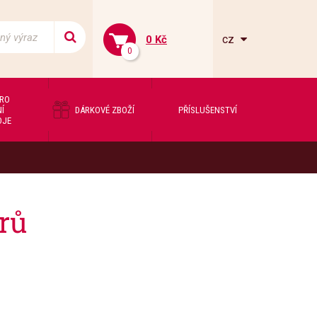
cz
0 Kč
0
PRO
Í
DÁRKOVÉ ZBOŽÍ
PŘÍSLUŠENSTVÍ
OJE
rů