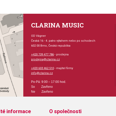
CLARINA MUSIC
OD Vágner
Česká 16 - 4. patro výtahem nebo po schodech
602 00 Brno, Česká republika
+420 739 477 786
- prodejna
prodejna@clarina.cz
+420 603 462 510
- majitel firmy
info@clarina.cz
Po-Pá: 9:00 – 17:00 hod.
So Zavřeno
Ne Zavřeno
ité informace
O společnosti