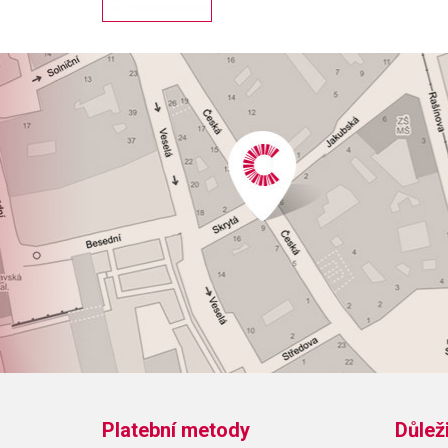
Platební metody
Důlež