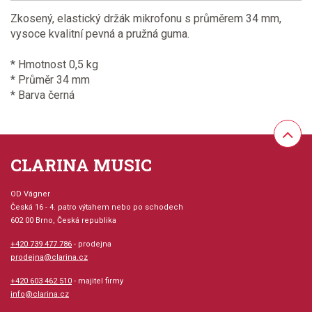
Zkosený, elastický držák mikrofonu s průměrem 34 mm,
vysoce kvalitní pevná a pružná guma.
* Hmotnost 0,5 kg
* Průměr 34 mm
* Barva černá
CLARINA MUSIC
OD Vágner
Česká 16 - 4. patro výtahem nebo po schodech
602 00 Brno, Česká republika
+420 739 477 786
- prodejna
prodejna@clarina.cz
+420 603 462 510
- majitel firmy
info@clarina.cz