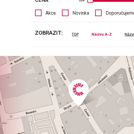
CENA
169
Akce
Novinka
Doporučujem
ZOBRAZIT:
TOP
Názvu A-Z
Názv