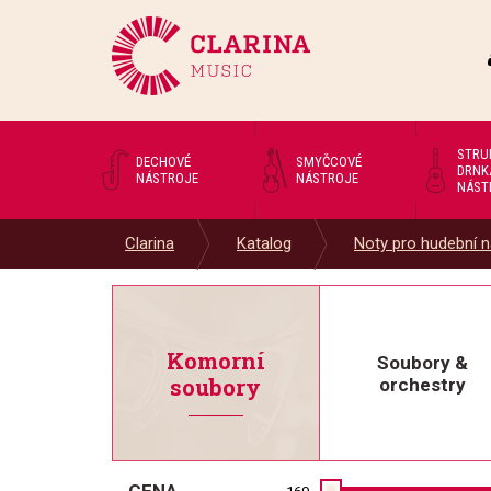
STRU
DECHOVÉ
SMYČCOVÉ
DRNK
NÁSTROJE
NÁSTROJE
NÁST
Clarina
Katalog
Noty pro hudební n
Komorní
Soubory &
soubory
orchestry