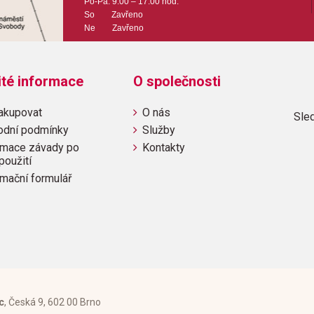
Po-Pá: 9:00 – 17:00 hod.
So Zavřeno
Ne Zavřeno
ité informace
O společnosti
akupovat
O nás
Sled
odní podmínky
Služby
mace závady po
Kontakty
použití
mační formulář
c
, Česká 9, 602 00 Brno