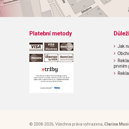
Platební metody
Důlež
Jak n
Obch
Rekla
prvním 
Rekla
© 2008-2026, Všechna práva vyhrazena,
Clarina Musi