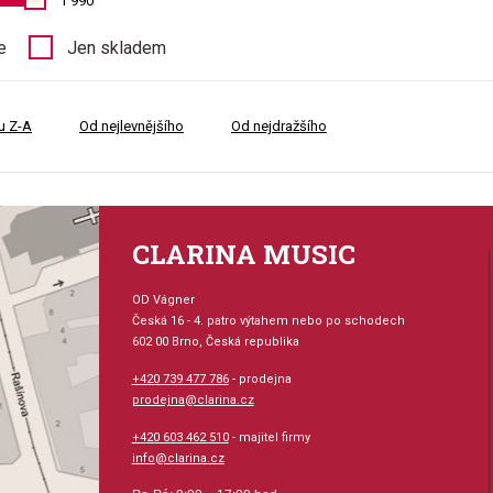
1 990
e
Jen skladem
u Z-A
Od nejlevnějšího
Od nejdražšího
CLARINA MUSIC
OD Vágner
Česká 16 - 4. patro výtahem nebo po schodech
602 00 Brno, Česká republika
+420 739 477 786
- prodejna
prodejna@clarina.cz
+420 603 462 510
- majitel firmy
info@clarina.cz