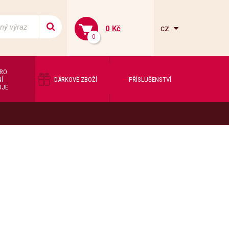
cz
0 Kč
0
PRO
Í
DÁRKOVÉ ZBOŽÍ
PŘÍSLUŠENSTVÍ
OJE