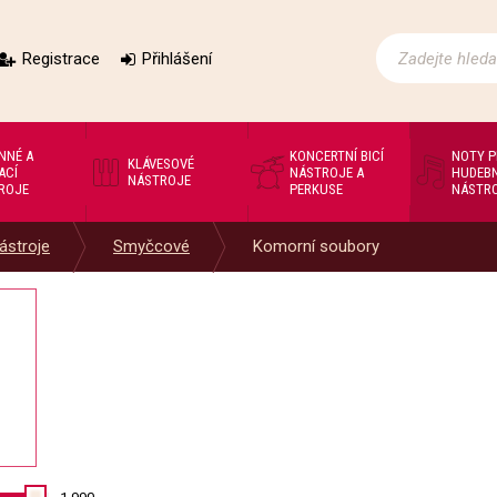
Registrace
Přihlášení
NNÉ A
KONCERTNÍ BICÍ
NOTY 
KLÁVESOVÉ
ACÍ
NÁSTROJE A
HUDEBN
NÁSTROJE
ROJE
PERKUSE
NÁSTR
ástroje
Smyčcové
Komorní soubory