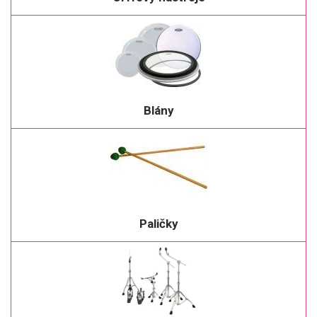
Blány
Paličky