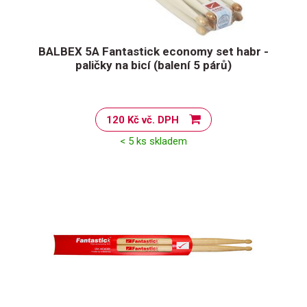
BALBEX 5A Fantastick economy set habr -
paličky na bicí (balení 5 párů)
120 Kč vč. DPH
< 5 ks skladem