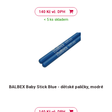
140 Kč vč. DPH
< 5 ks skladem
BALBEX Baby Stick Blue - dětské paličky, modré
140 Kč vč. DPH