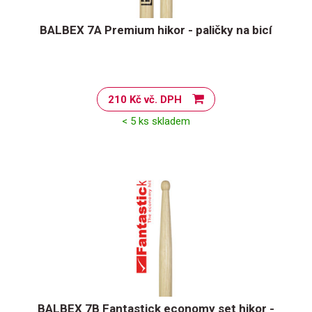
BALBEX 7A Premium hikor - paličky na bicí
210 Kč vč. DPH
< 5 ks skladem
BALBEX 7B Fantastick economy set hikor -