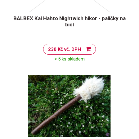
BALBEX Kai Hahto Nightwish hikor - paličky na
bicí
230 Kč vč. DPH
< 5 ks skladem