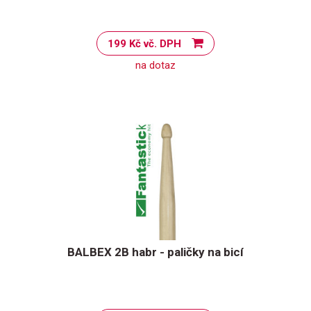
199 Kč vč. DPH
na dotaz
BALBEX 2B habr - paličky na bicí