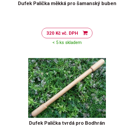
Dufek Palička měkká pro šamanský buben
320 Kč vč. DPH
< 5 ks skladem
Dufek Palička tvrdá pro Bodhrán