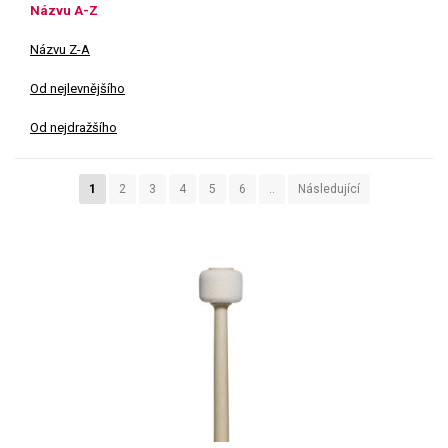
Názvu A-Z
Názvu Z-A
Od nejlevnějšího
Od nejdražšího
1
2
3
4
5
6
..
Následující