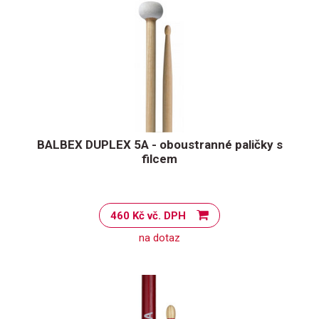
BALBEX DUPLEX 5A - oboustranné paličky s
filcem
460 Kč vč. DPH
na dotaz