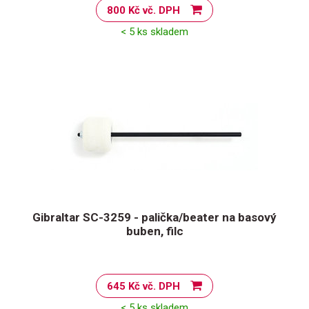
800 Kč vč. DPH
< 5 ks skladem
Gibraltar SC-3259 - palička/beater na basový
buben, filc
645 Kč vč. DPH
< 5 ks skladem