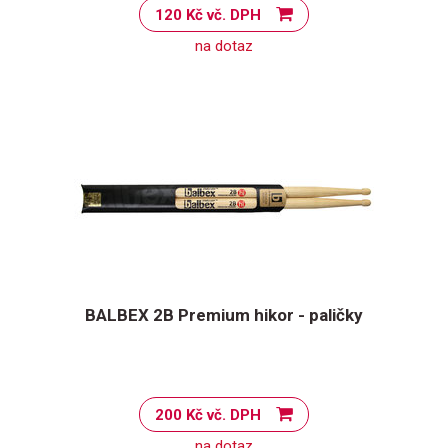
120 Kč vč. DPH
na dotaz
BALBEX 2B Premium hikor - paličky
200 Kč vč. DPH
na dotaz