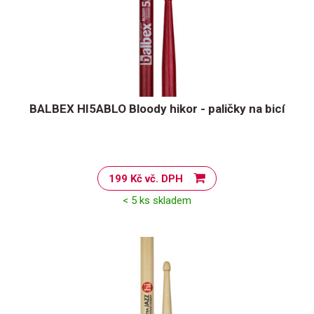
BALBEX HI5ABLO Bloody hikor - paličky na bicí
199 Kč vč. DPH
< 5 ks skladem