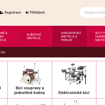
Registrace
Přihlášení
NNÉ A
KONCERTNÍ BICÍ
NOTY 
KLÁVESOVÉ
ACÍ
NÁSTROJE A
HUDEBN
NÁSTROJE
ROJE
PERKUSE
NÁSTR
oje...
í
Bicí soupravy a
jednotlivé bubny
Elektronické bicí