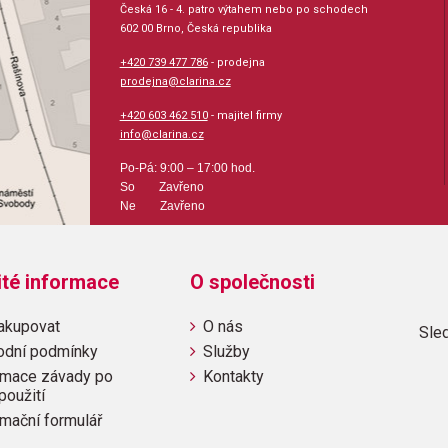
Česká 16 - 4. patro výtahem nebo po schodech
602 00 Brno, Česká republika
+420 739 477 786
- prodejna
prodejna@clarina.cz
+420 603 462 510
- majitel firmy
info@clarina.cz
Po-Pá: 9:00 – 17:00 hod.
So Zavřeno
Ne Zavřeno
ité informace
O společnosti
akupovat
O nás
Sled
odní podmínky
Služby
mace závady po
Kontakty
použití
mační formulář