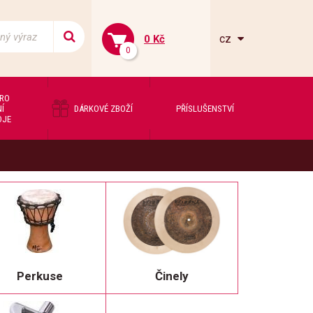
cz
0 Kč
0
PRO
Í
DÁRKOVÉ ZBOŽÍ
PŘÍSLUŠENSTVÍ
OJE
Perkuse
Činely