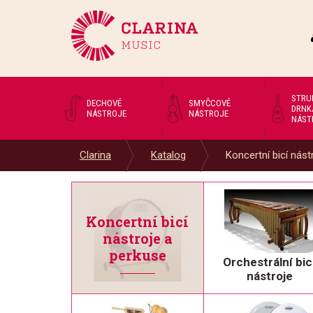
STRU
DECHOVÉ
SMYČCOVÉ
DRNK
NÁSTROJE
NÁSTROJE
NÁST
Clarina
Katalog
Koncertní bicí nástr
Koncertní bicí
nástroje a
perkuse
Orchestrální bic
nástroje