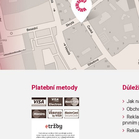
Platební metody
Důlež
Jak n
Obch
Rekla
prvním 
Rekla