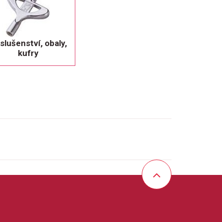
íslušenství, obaly,
kufry