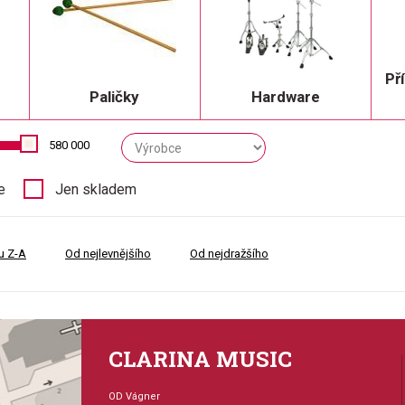
Př
Paličky
Hardware
580 000
e
Jen skladem
u Z-A
Od nejlevnějšího
Od nejdražšího
CLARINA MUSIC
OD Vágner