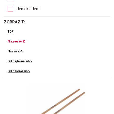
Jen skladem
ZOBRAZIT:
TOP
Názvu A-Z
Názvu Z-A
Od nejlevnějšího
Od nejdražšího