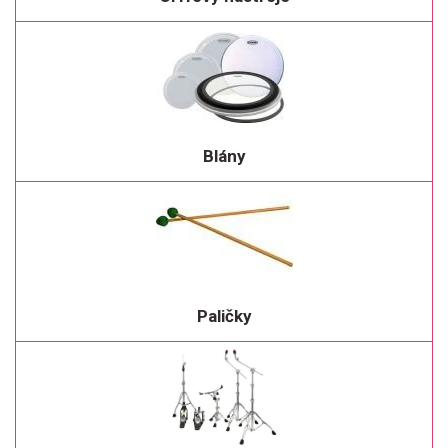
Blány
Paličky