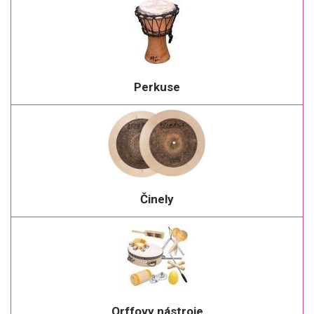
Perkuse
Činely
Orffovy nástroje