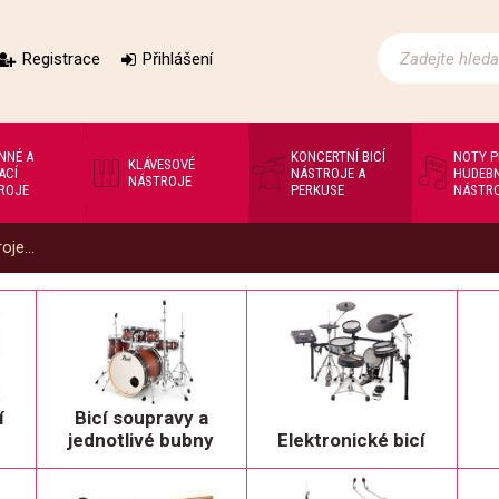
Registrace
Přihlášení
NNÉ A
KONCERTNÍ BICÍ
NOTY 
KLÁVESOVÉ
ACÍ
NÁSTROJE A
HUDEBN
NÁSTROJE
ROJE
PERKUSE
NÁSTR
oje...
í
Bicí soupravy a
jednotlivé bubny
Elektronické bicí