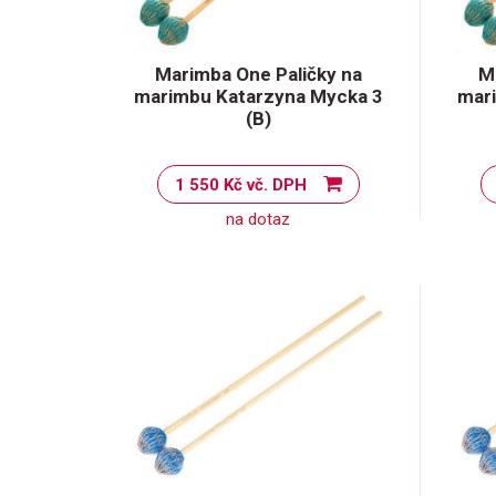
Marimba One Paličky na
M
marimbu Katarzyna Mycka 3
mar
(B)
1 550 Kč vč. DPH
na dotaz