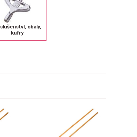
íslušenství, obaly,
kufry