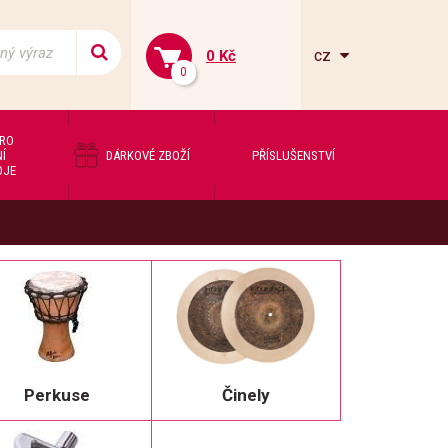
cz
0 Kč
0
PRO
Í
DÁRKOVÉ ZBOŽÍ
PŘÍSLUŠENSTVÍ
OJE
Perkuse
Činely