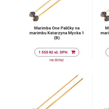
Marimba One Paličky na
M
marimbu Katarzyna Mycka 1
mar
(B)
1 550 Kč vč. DPH
na dotaz