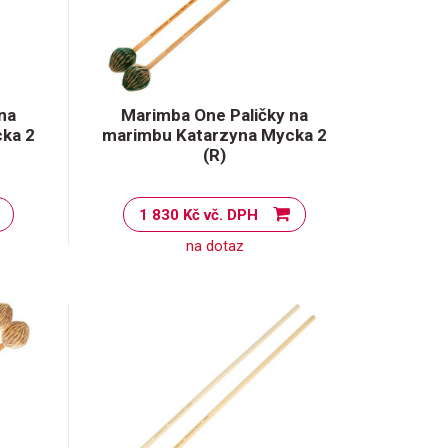
na
Marimba One Paličky na
ka 2
marimbu Katarzyna Mycka 2
(R)
1 830 Kč vč. DPH
na dotaz