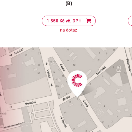
(B)
1 550 Kč vč. DPH
na dotaz