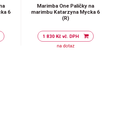
na
Marimba One Paličky na
ka 6
marimbu Katarzyna Mycka 6
(R)
1 830 Kč vč. DPH
na dotaz