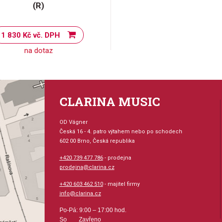
(R)
1 830 Kč vč. DPH
na dotaz
CLARINA MUSIC
OD Vágner
Česká 16 - 4. patro výtahem nebo po schodech
602 00 Brno, Česká republika
+420 739 477 786
- prodejna
prodejna@clarina.cz
+420 603 462 510
- majitel firmy
info@clarina.cz
Po-Pá: 9:00 – 17:00 hod.
So Zavřeno