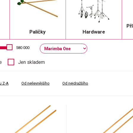
Př
Paličky
Hardware
580 000
e
Jen skladem
u Z-A
Od nejlevnějšího
Od nejdražšího