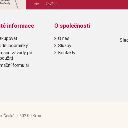
Ne Zavřeno
ité informace
O společnosti
akupovat
O nás
Sled
odní podmínky
Služby
mace závady po
Kontakty
použití
mační formulář
c
, Česká 9, 602 00 Brno