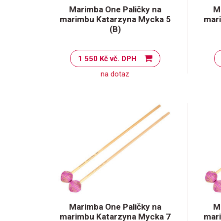
Marimba One Paličky na
M
marimbu Katarzyna Mycka 5
mar
(B)
1 550 Kč vč. DPH
na dotaz
Marimba One Paličky na
M
marimbu Katarzyna Mycka 7
mar