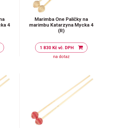
na
Marimba One Paličky na
ka 4
marimbu Katarzyna Mycka 4
(R)
1 830 Kč vč. DPH
na dotaz