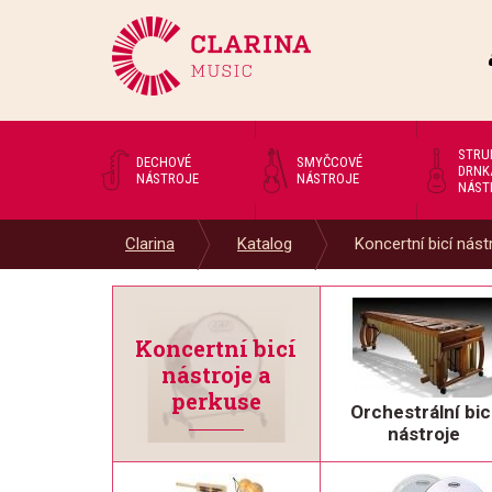
STRU
DECHOVÉ
SMYČCOVÉ
DRNK
NÁSTROJE
NÁSTROJE
NÁST
Clarina
Katalog
Koncertní bicí nástr
Koncertní bicí
nástroje a
perkuse
Orchestrální bic
nástroje