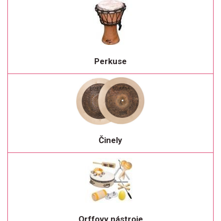
Perkuse
Činely
Orffovy nástroje