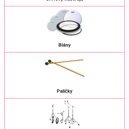
Blány
Paličky