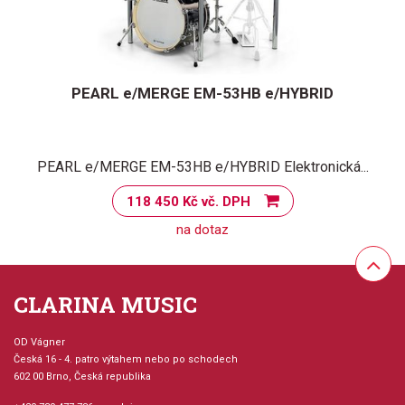
PEARL e/MERGE EM-53HB e/HYBRID
PEARL e/MERGE EM-53HB e/HYBRID Elektronická...
118 450 Kč vč. DPH
na dotaz
CLARINA MUSIC
OD Vágner
Česká 16 - 4. patro výtahem nebo po schodech
602 00 Brno, Česká republika