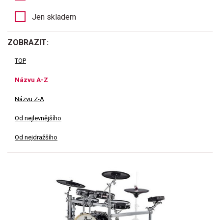
Jen skladem
ZOBRAZIT:
TOP
Názvu A-Z
Názvu Z-A
Od nejlevnějšího
Od nejdražšího