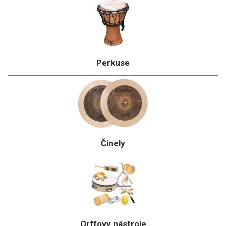
Perkuse
Činely
Orffovy nástroje