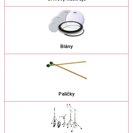
Blány
Paličky