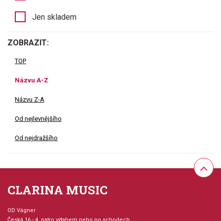
Jen skladem
ZOBRAZIT:
TOP
Názvu A-Z
Názvu Z-A
Od nejlevnějšího
Od nejdražšího
CLARINA MUSIC
OD Vágner
Česká 16 - 4. patro výtahem nebo po schodech