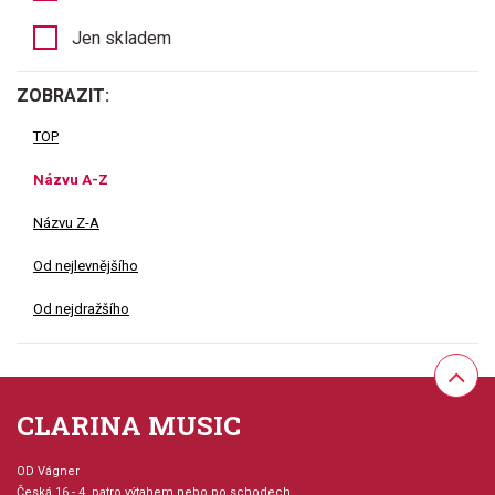
Jen skladem
ZOBRAZIT:
TOP
Názvu A-Z
Názvu Z-A
Od nejlevnějšího
Od nejdražšího
CLARINA MUSIC
OD Vágner
Česká 16 - 4. patro výtahem nebo po schodech