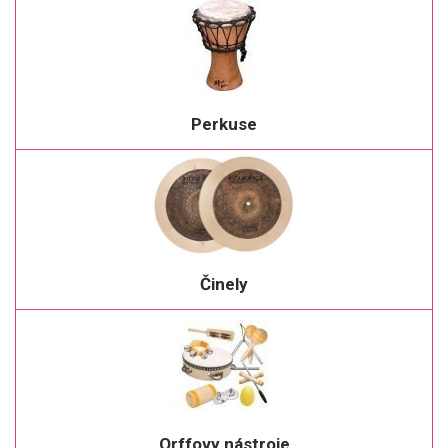
Perkuse
Činely
Orffovy nástroje