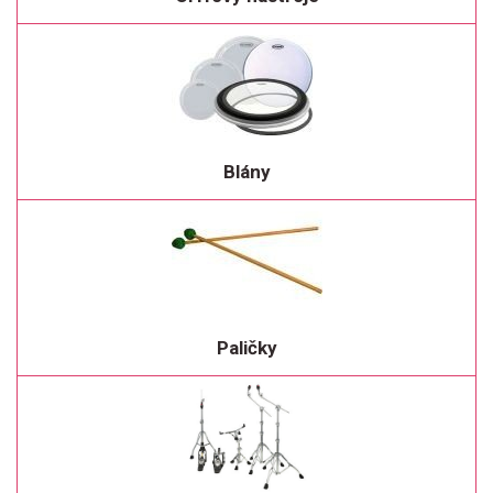
Blány
Paličky