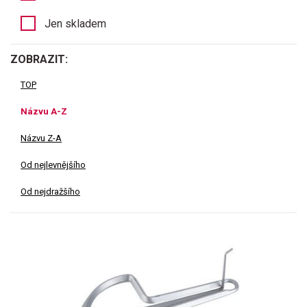
Jen skladem
ZOBRAZIT:
TOP
Názvu A-Z
Názvu Z-A
Od nejlevnějšího
Od nejdražšího