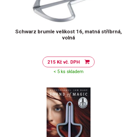
Schwarz brumle velikost 16, matná stříbrná,
volná
215 Kč vč. DPH
< 5 ks skladem