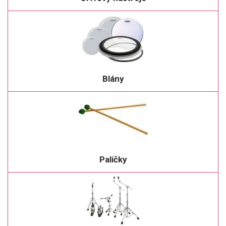
Blány
Paličky