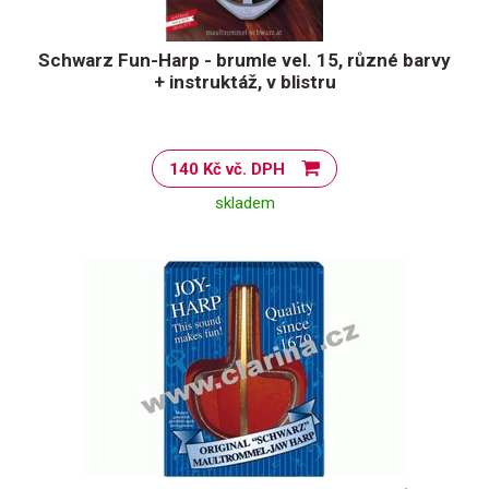
Schwarz Fun-Harp - brumle vel. 15, různé barvy
+ instruktáž, v blistru
140 Kč vč. DPH
skladem