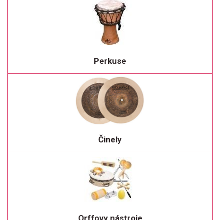
Perkuse
Činely
Orffovy nástroje