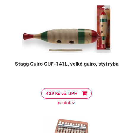
Stagg Guiro GUF-141L, velké guiro, styl ryba
439 Kč vč. DPH
na dotaz