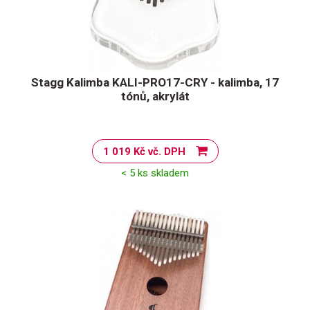
Stagg Kalimba KALI-PRO17-CRY - kalimba, 17
tónů, akrylát
1 019 Kč vč. DPH
< 5 ks skladem