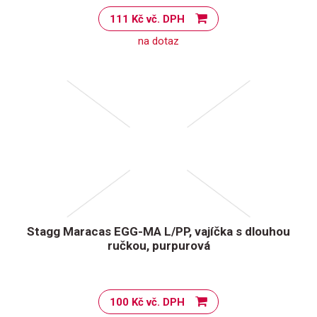
111 Kč vč. DPH
na dotaz
Stagg Maracas EGG-MA L/PP, vajíčka s dlouhou
ručkou, purpurová
100 Kč vč. DPH