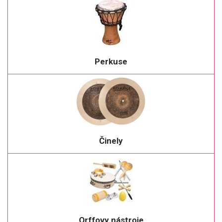
Perkuse
Činely
Orffovy nástroje