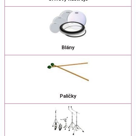
Blány
Paličky