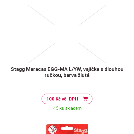
Stagg Maracas EGG-MA L/YW, vajíčka s dlouhou
ručkou, barva žlutá
100 Kč vč. DPH
< 5 ks skladem