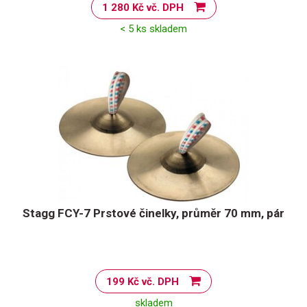
1 280 Kč vč. DPH
< 5 ks skladem
Stagg FCY-7 Prstové činelky, průměr 70 mm, pár
199 Kč vč. DPH
skladem