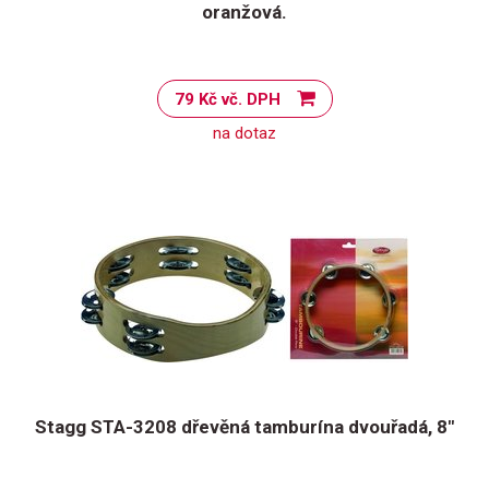
oranžová.
79 Kč vč. DPH
na dotaz
Stagg STA-3208 dřevěná tamburína dvouřadá, 8"