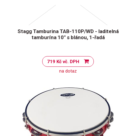
Stagg Tamburina TAB-110P/WD - laditelná
tamburína 10" s blánou, 1-řadá
719 Kč vč. DPH
na dotaz