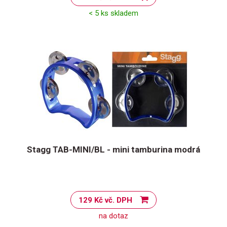
< 5 ks skladem
Stagg TAB-MINI/BL - mini tamburina modrá
129 Kč vč. DPH
na dotaz