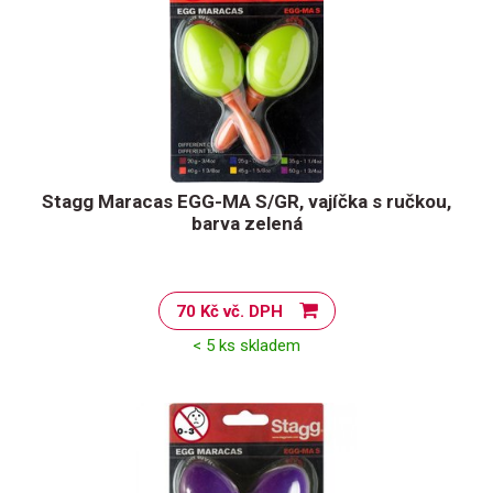
Stagg Maracas EGG-MA S/GR, vajíčka s ručkou,
barva zelená
70 Kč vč. DPH
< 5 ks skladem