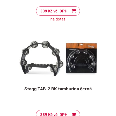
339 Kč vč. DPH
na dotaz
Stagg TAB-2 BK tamburina černá
389 Kč vč. DPH