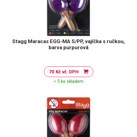
Stagg Maracas EGG-MA S/PP, vajíčka s ručkou,
barva purpurová
70 Kč vč. DPH
< 5 ks skladem