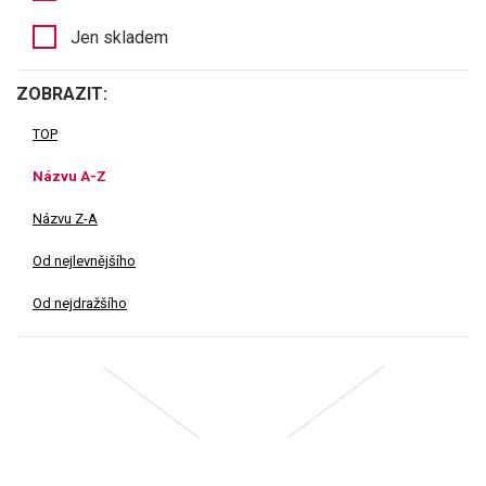
Jen skladem
ZOBRAZIT:
TOP
Názvu A-Z
Názvu Z-A
Od nejlevnějšího
Od nejdražšího