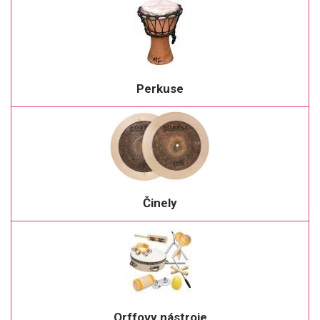
Perkuse
Činely
Orffovy nástroje