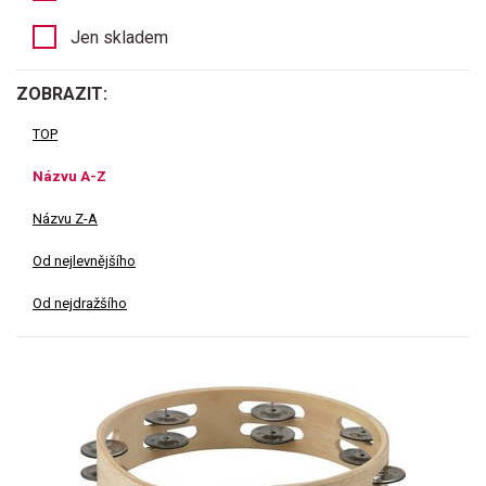
Jen skladem
ZOBRAZIT:
TOP
Názvu A-Z
Názvu Z-A
Od nejlevnějšího
Od nejdražšího