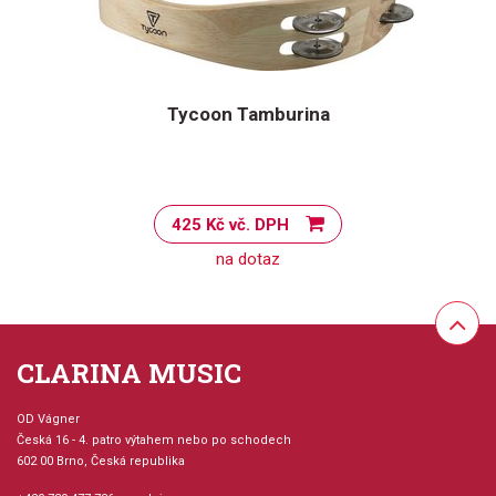
Tycoon Tamburina
425 Kč vč. DPH
na dotaz
CLARINA MUSIC
OD Vágner
Česká 16 - 4. patro výtahem nebo po schodech
602 00 Brno, Česká republika