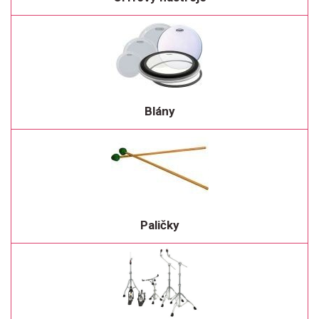
Blány
Paličky