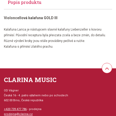
Popis produktu
Violoncellová kalafuna GOLD III
Kalafuna Larica je nástupcem slavné kalafuny Liebenzeller s kovovu
příměsí. Původní receptura byla převzata zcela a beze změn, do detailu.
Různé výrobní kroky jsou stále prováděny pečlivě a ručňe.
Kalafuna s příměsí zlatého prachu.
CLARINA MUSIC
OD Vágner
Česká 16 - 4. patro výtahem nebo po schodech
602 00 Brno, Česká republika
+420 739 477 786
- prodejna
prodejna@clarina.cz