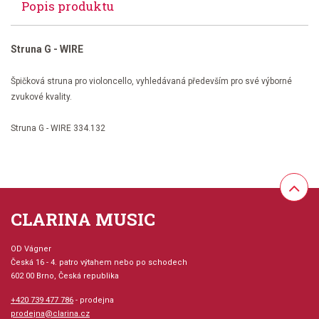
Popis produktu
Struna G - WIRE
Špičková struna pro violoncello, vyhledávaná především pro své výborné
zvukové kvality.
Struna G - WIRE 334.132
CLARINA MUSIC
OD Vágner
Česká 16 - 4. patro výtahem nebo po schodech
602 00 Brno, Česká republika
+420 739 477 786
- prodejna
prodejna@clarina.cz