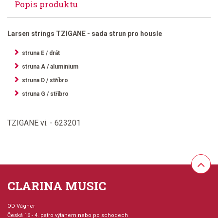
Popis produktu
Larsen strings TZIGANE - sada strun pro housle
struna E / drát
struna A / aluminium
struna D / stříbro
struna G / stříbro
TZIGANE vi. - 623201
CLARINA MUSIC
OD Vágner
Česká 16 - 4. patro výtahem nebo po schodech