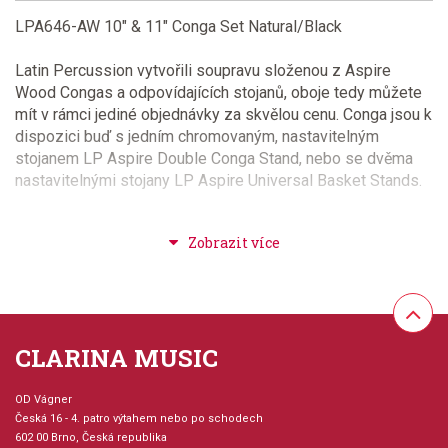
LPA646-AW 10" & 11" Conga Set Natural/Black
Latin Percussion vytvořili soupravu složenou z Aspire
Wood Congas a odpovídajících stojanů, oboje tedy můžete
mít v rámci jediné objednávky za skvělou cenu. Conga jsou k
dispozici buď s jedním chromovaným, nastavitelným
stojanem LP Aspire Double Conga Stand, nebo se dvěma
nastavitelnými stojany LP Aspire Universal Basket Stands.
* 28" Siamský dub, dvě vrstvy
* blána z pravé kůže
* oblé okraje EZ Curve Rims
* utahovací matice o průměru 9/32"
* k dispozici odpovídající bonga
* různá barevná provedení
CLARINA MUSIC
* LP Aspire Double Conga Stand
OD Vágner
Česká 16 - 4. patro výtahem nebo po schodech
602 00 Brno, Česká republika