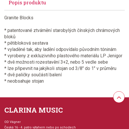
Popis produktu
Granite Blocks
* patentované ztvárnění starobylých čínských chrámových
bloků
* pětibloková sestava
* vyladěné tak, aby ladění odpovídalo původním tóninám
* vyrobeny z exkluzivního plastového materiálu LP Jenigor
* dvě možnosti rozestavění 3+2, nebo 5 vedle sebe
* lze připevnit na jakýkoli stojan od 3/8" do 1" v průměru
* dvě paličky součástí balení
* neobsahuje stojan
CLARINA MUSIC
OD Vágner
Česká 16 - 4. patro výtahem nebo po schodech