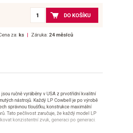
DO KOŠÍKU
Cena za:
ks
Záruka:
24 měsíců
jsou ručně vyráběny v USA z prvotřídní kvalitní
vinutých nástrojů. Každý LP Cowbell je po výrobě
ech správnou tloušťku, konstrukce maximální
rů. Tato pečlivost zaručuje, že každý model LP
ovat konzistentní zvuk, generaci po generaci.