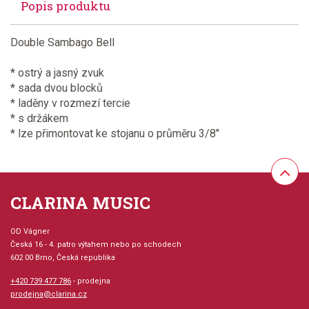
Popis produktu
Double Sambago Bell
* ostrý a jasný zvuk
* sada dvou blocků
* laděny v rozmezí tercie
* s držákem
* lze přimontovat ke stojanu o průměru 3/8"
CLARINA MUSIC
OD Vágner
Česká 16 - 4. patro výtahem nebo po schodech
602 00 Brno, Česká republika
+420 739 477 786
- prodejna
prodejna@clarina.cz