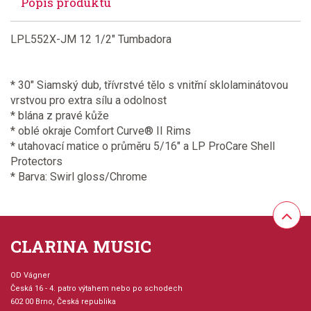
Popis produktu
LPL552X-JM 12 1/2" Tumbadora
* 30" Siamský dub, třívrstvé tělo s vnitřní sklolaminátovou
vrstvou pro extra sílu a odolnost
* blána z pravé kůže
* oblé okraje Comfort Curve® II Rims
* utahovací matice o průměru 5/16" a LP ProCare Shell
Protectors
* Barva: Swirl gloss/Chrome
CLARINA MUSIC
OD Vágner
Česká 16 - 4. patro výtahem nebo po schodech
602 00 Brno, Česká republika