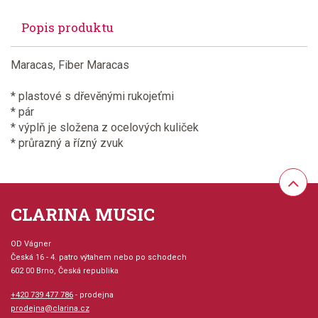
Popis produktu
Maracas, Fiber Maracas
* plastové s dřevěnými rukojeťmi
* pár
* výplň je složena z ocelových kuliček
* průrazný a řízný zvuk
CLARINA MUSIC
OD Vágner
Česká 16 - 4. patro výtahem nebo po schodech
602 00 Brno, Česká republika
+420 739 477 786
- prodejna
prodejna@clarina.cz