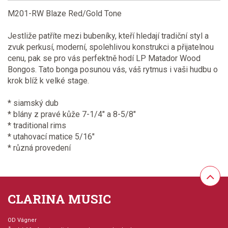
M201-RW Blaze Red/Gold Tone
Jestliže patříte mezi bubeníky, kteří hledají tradiční styl a
zvuk perkusí, moderní, spolehlivou konstrukci a přijatelnou
cenu, pak se pro vás perfektně hodí LP Matador Wood
Bongos. Tato bonga posunou vás, váš rytmus i vaši hudbu o
krok blíž k velké stage.
* siamský dub
* blány z pravé kůže 7-1/4" a 8-5/8"
* traditional rims
* utahovací matice 5/16"
* různá provedení
CLARINA MUSIC
OD Vágner