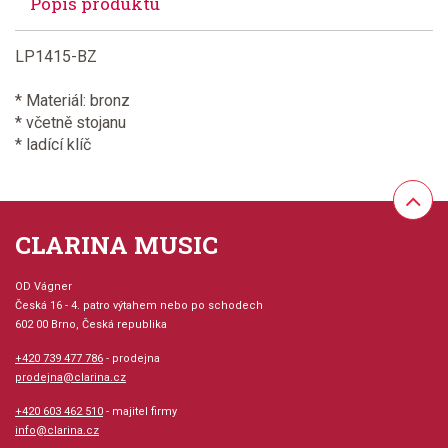
Popis produktu
LP1415-BZ
* Materiál: bronz
* včetně stojanu
* ladící klíč
CLARINA MUSIC
OD Vágner
Česká 16 - 4. patro výtahem nebo po schodech
602 00 Brno, Česká republika
+420 739 477 786
- prodejna
prodejna@clarina.cz
+420 603 462 510
- majitel firmy
info@clarina.cz