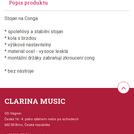
Popis produktu
Stojan na Conga
* spolehlivý a stabilní stojan
* kola s brzdou
* výškově nastavitelný
* materiál ocel - vysoce lesklá
* montážní držáky zabraňují zkroucení cong
* bez nástroje
CLARINA MUSIC
OD Vágner
Česká 16 - 4. patro výtahem nebo po schodech
602 00 Brno, Česká republika