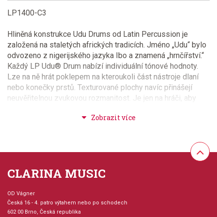
LP1400-C3
Hliněná konstrukce Udu Drums od Latin Percussion je
založená na staletých afrických tradicích. Jméno „Udu“ bylo
odvozeno z nigerijského jazyka Ibo a znamená „hrnčířství.“
Každý LP Udu® Drum nabízí individuální tónové hodnoty.
Lze na ně hrát poklepem na kteroukoli část nástroje dlaní
nebo konečky prstů. Texturované plochy navíc přinášejí
neuvěřitelnou zvukovou rozmanitost. Je jen na hráči, aby
tuto variabilitu objevil.
* 15"H x 10"W
* Bubínky ve tvaru slzy jsou příjemně hratelné a vydávají
mokré, šťavnaté zvuky
* K dispozici ve čtyřech velikostech s odpovídajícím
CLARINA MUSIC
tónovým rozsahem
OD Vágner
Česká 16 - 4. patro výtahem nebo po schodech
602 00 Brno, Česká republika