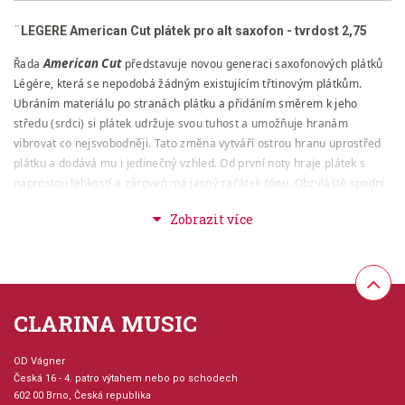
¨
LEGERE American Cut plátek pro alt saxofon - tvrdost 2,75
American Cut
Řada
představuje novou generaci saxofonových plátků
Légére, která se nepodobá žádným existujícím třtinovým plátkům.
Ubráním materiálu po stranách plátku a přidáním směrem k jeho
středu (srdci) si plátek udržuje svou tuhost a umožňuje hranám
vibrovat co nejsvobodněji. Tato změna vytváří ostrou hranu uprostřed
plátku a dodává mu i jedinečný vzhled. Od první noty hraje plátek s
naprostou lehkostí a zároveň má jasný začátek tónu. Obzvláště spodní
rejstřík je díky němu velmi čistý. Hraje se na něj bez námahy, snadno,
je zvukově barevný a má svůj jedinečný charakter.
CLARINA MUSIC
OD Vágner
Česká 16 - 4. patro výtahem nebo po schodech
602 00 Brno, Česká republika