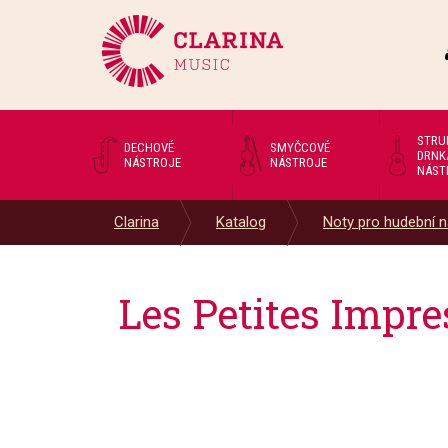
STRU
DECHOVÉ
SMYČCOVÉ
DRNK
NÁSTROJE
NÁSTROJE
NÁST
Clarina
Katalog
Noty pro hudební n
Les Petites Impre