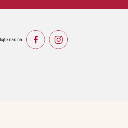
e)La Poupee De Marcella (Marcella's Doll)Le chat
 The Gnat)Les ombres de lune sur la montagne
)Les papillons a la lumiere du soleil
ujte nás na
n phare dans le brouillard (A Lighthouse In The