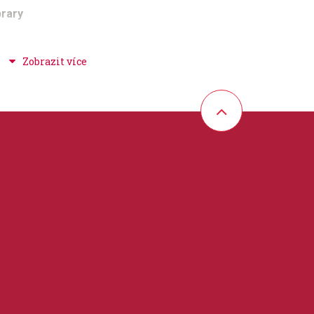
brary
hudební školy
 30 cm
orporation