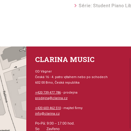
Série: Student Piano Li
Hudební styl: noty pro 
Velikost (rozměr): 23 x
Počet skladeb: 6
CLARINA MUSIC
Počet stran: 24
OD Vágner
Česká 16 - 4. patro výtahem nebo po schodech
hudební úprava: klavír
602 00 Brno, Česká republika
+420 739 477 786
- prodejna
Obsazení: solo
prodejna@clarina.cz
Odběr minimálně 1 kus
+420 603 462 510
- majitel firmy
info@clarina.cz
Výrobce: Hal Leonard C
Po-Pá: 9:00 – 17:00 hod.
So Zavřeno