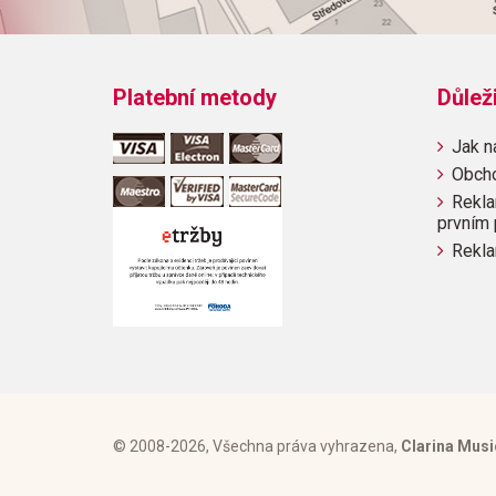
Platební metody
Důlež
Jak n
Obch
Rekla
prvním 
Rekla
© 2008-2026, Všechna práva vyhrazena,
Clarina Musi