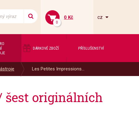
cz
0 Kč
0
PRO
Í
DÁRKOVÉ ZBOŽÍ
PŘÍSLUŠENSTVÍ
OJE
ástroje
Les Petites Impressions...
 šest originálních