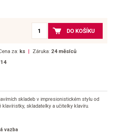
DO KOŠÍKU
Cena za:
ks
Záruka:
24 měsíců
014
lavírních skladeb v impresionistickém stylu od
lavíristky, skladatelky a učitelky klavíru.
ká vazba