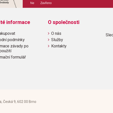
Ne Zavřeno
Obsahuje:
La maree de soir (Evening Tid
ité informace
O společnosti
et le moucheron (The Cat And
(Moonshadows On The Mountain
akupovat
O nás
Sled
(Butterflies In The Sunlight)U
odní podmínky
Služby
Fog)
mace závady po
Kontakty
použití
mační formulář
c
, Česká 9, 602 00 Brno