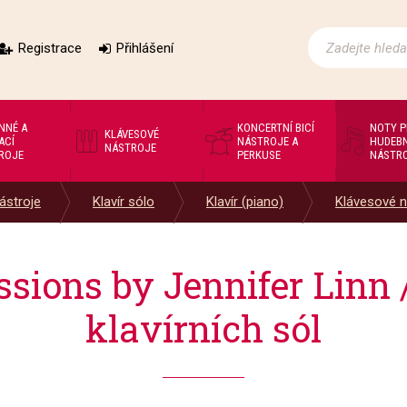
Registrace
Přihlášení
NNÉ A
KONCERTNÍ BICÍ
NOTY 
KLÁVESOVÉ
ACÍ
NÁSTROJE A
HUDEBN
NÁSTROJE
ROJE
PERKUSE
NÁSTR
ástroje
Klavír sólo
Klavír (piano)
Klávesové n
ssions by Jennifer Linn /
klavírních sól