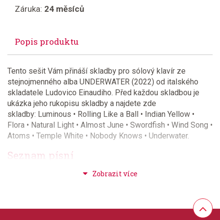
Záruka:
24 měsíců
Popis produktu
Tento sešit Vám přináší skladby pro sólový klavír ze
stejnojmenného alba UNDERWATER (2022) od italského
skladatele Ludovico Einaudiho. Před každou skladbou je
ukázka jeho rukopisu skladby a najdete zde
skladby: Luminous • Rolling Like a Ball • Indian Yellow •
Flora • Natural Light • Almost June • Swordfish • Wind Song •
Atoms • Temple White • Nobody Knows • Underwater.
Seznam písní
Almost June
Atoms
Flora
Indian Yellow
Luminous