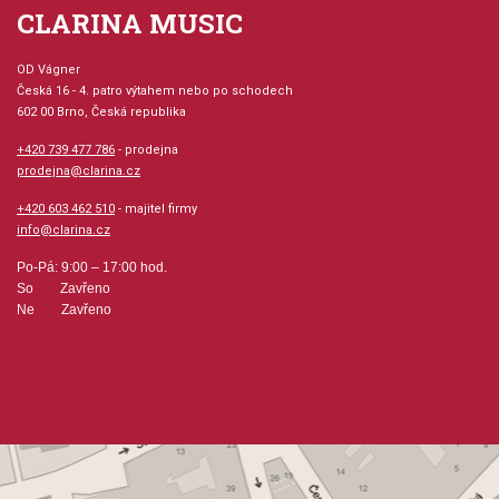
CLARINA MUSIC
Natural Light
Nobody Knows
Rolling Like A Ball
OD Vágner
Swordfish
Česká 16 - 4. patro výtahem nebo po schodech
602 00 Brno, Česká republika
Temple White
Underwater
+420 739 477 786
- prodejna
Wind Song
prodejna@clarina.cz
+420 603 462 510
- majitel firmy
info@clarina.cz
Po-Pá: 9:00 – 17:00 hod.
So Zavřeno
Ne Zavřeno