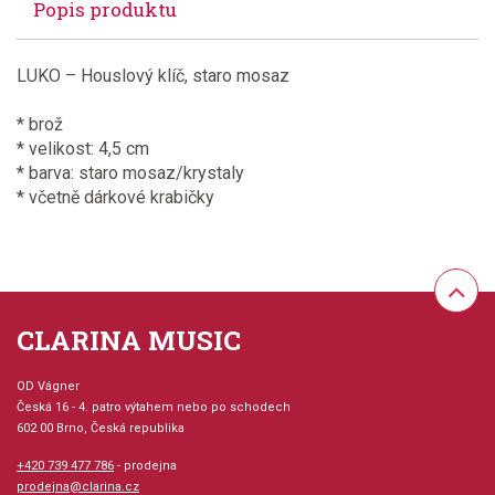
Popis produktu
LUKO – Houslový klíč, staro mosaz
* brož
* velikost: 4,5 cm
* barva: staro mosaz/krystaly
* včetně dárkové krabičky
CLARINA MUSIC
OD Vágner
Česká 16 - 4. patro výtahem nebo po schodech
602 00 Brno, Česká republika
+420 739 477 786
- prodejna
prodejna@clarina.cz