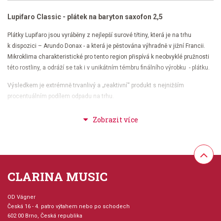
Lupifaro Classic - plátek na baryton saxofon 2,5
Plátky Lupifaro jsou vyráběny z nejlepší surové třtiny, která je na trhu
k dispozici – Arundo Donax - a která je pěstována výhradně v jižní Francii.
Mikroklima charakteristické pro tento region přispívá k neobvyklé pružnosti
této rostliny, a odráží se tak i v unikátním témbru finálního výrobku - plátku.
Výsledkem je extrémně trvanlivý a „reaktivní“ produkt s nejnižším
procentuálním podílem odpadu na trhu.
Na designu a výrobě plátků Lupifaro Classic a Jazz se podílel Luca Cardinali
do května roku 2019.
Plátky řad
Classic
a
Jazz
jsou jiné ve struktuře a tvaru proto, aby dávaly
jinou odezvu, pokud jde o barvu tónu, a jsou určeny hudebníkům, kteří se
pohybují v různých hudebních žánrech.
CLARINA MUSIC
Řada
Classic
je sice určena pro klasickou hudbu, ale dá se použít i na jazz.
Řada
Jazz
je pro muzikanty, kteří preferují moderní zvuky a jazz.
OD Vágner
Česká 16 - 4. patro výtahem nebo po schodech
602 00 Brno, Česká republika