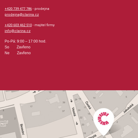
+420 739 477 786
hudební úprava: sborová partitura / klavír
- prodejna
prodejna@clarina.cz
Obsazení: sbor, kvartet
+420 603 462 510
- majitel firmy
info@clarina.cz
Odběr minimálně 3 kusy
Po-Pá: 9:00 – 17:00 hod.
So Zavřeno
Ne Zavřeno
Výrobce: Hal Leonard Corporation
Obsahuje:
Man In The Mirror