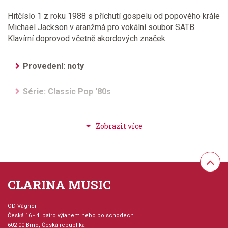
Hitčíslo 1 z roku 1988 s příchutí gospelu od popového krále
Michael Jackson v aranžmá pro vokální soubor SATB.
Klavírní doprovod včetně akordových značek.
Provedení: noty
Série: Classic Pop '80s
Aranžér: Lojeski, Ed
Hudební styl: populární + rocková hudba
Velikost (rozměr): 17 x 27 cm
CLARINA MUSIC
Počet skladeb: 1
OD Vágner
Česká 16 - 4. patro výtahem nebo po schodech
Počet stran: 16
602 00 Brno, Česká republika