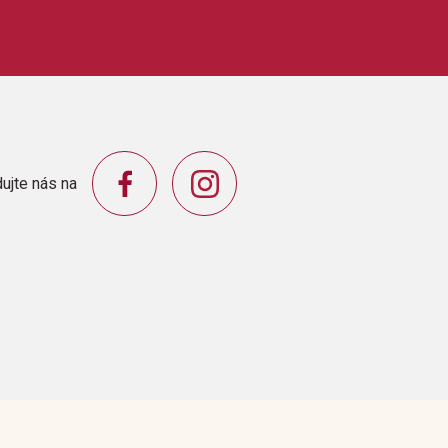
ujte nás na
yTak já jdu dálŠest dní na silniciRawhideČervená
Báječná ženskáTisíc milFoggy Mountain
vnou tady rovnouEl PasoBlues Folsomské