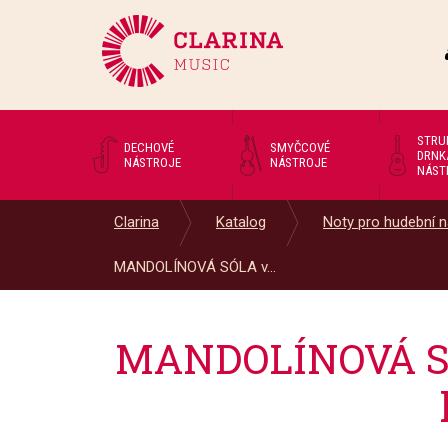
STRU
DECHOVÉ
SMYČCOVÉ
DRNK
NÁSTROJE
NÁSTROJE
NÁST
Clarina
Katalog
Noty pro hudební n
MANDOLÍNOVÁ SÓLA v...
MANDOLÍNOVÁ SÓL