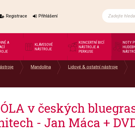
Registrace
Přihlášení
NNÉ A
KONCERTNÍ BICÍ
NOTY 
KLÁVESOVÉ
ACÍ
NÁSTROJE A
HUDEBN
NÁSTROJE
ROJE
PERKUSE
NÁSTR
ástroje
Mandolína
Lidové & ostatní nástroje
A v českých bluegras
hitech - Jan Máca + DV