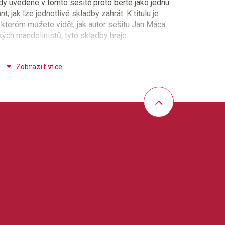
dy uvedené v tomto sešitě proto berte jako jednu
 jak lze jednotlivé skladby zahrát. K titulu je
a kterém můžete vidět, jak autor sešitu Jan Máca
ých mandolinistů, tyto skladby hraje.
ba + spirituály + folk + country
 30 cm
 / tabulatura, melodie / akordy