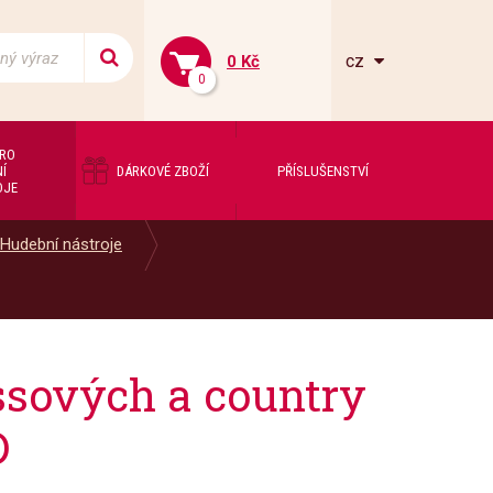
cz
0 Kč
0
PRO
Í
DÁRKOVÉ ZBOŽÍ
PŘÍSLUŠENSTVÍ
OJE
Hudební nástroje
sových a country
D