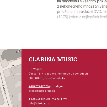
na mandolínu a všechny příkla
z nekonečného množství variant,
přiloženo instruktážní DVD, n
(1975) jeden z nejlepších česk
Provedení: sešit + DVD
Jazyk: česky
Hudební styl: lidová hud
CLARINA MUSIC
Velikost (rozměr): 21 x
OD Vágner
Česká 16 - 4. patro výtahem nebo po schodech
Počet skladeb: 17
602 00 Brno, Česká republika
+420 739 477 786
- prodejna
Počet stran: 36
prodejna@clarina.cz
+420 603 462 510
- majitel firmy
hudební úprava: melodie
info@clarina.cz