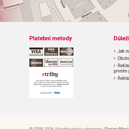
Platební metody
Důlež
Jak n
Obch
Rekla
prvním 
Rekla