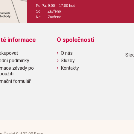
Po-Pá: 9:00 – 17:00 hod.
Obsazení: solo
So Zavřeno
Ne Zavřeno
Odběr minimálně 1 kus
Výrobce: G+W s.r.o.
ité informace
O společnosti
akupovat
O nás
Sled
odní podmínky
Služby
Obsahuje:
mace závady po
Kontakty
Když náš táta hrálV Montgomer
použití
řekaWabash cannonballZuzana
mační formulář
BreakdownPoslední kovbojRo
vězniceZátokaValčíček