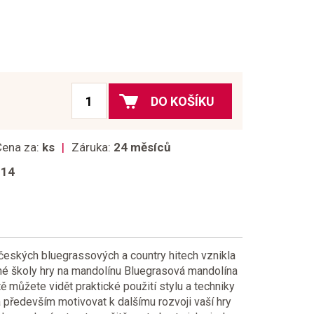
DO KOŠÍKU
Cena za:
ks
Záruka:
24 měsíců
014
ských bluegrassových a country hitech vznikla
né školy hry na mandolínu Bluegrasová mandolína
tě můžete vidět praktické použití stylu a techniky
 především motivovat k dalšímu rozvoji vaší hry