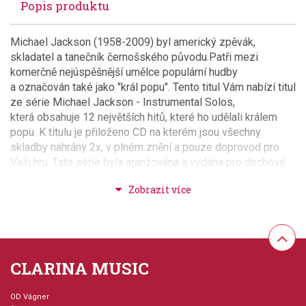
Popis produktu
Michael Jackson (1958-2009) byl americký zpěvák,
skladatel a tanečník černošského původu.Patři mezi
komerčně nejúspěšnější umělce populární hudby
a označován také jako "král popu". Tento titul Vám nabízí titul
ze série Michael Jackson - Instrumental Solos,
která obsahuje 12 největších hitů, které ho udělali králem
popu. K titulu je přiloženo CD na kterém jsou všechny
skladby nahrány 2x, v plném znění a pouze doprovod pro
Vaši hru. Tato série byla aranžována a vydána pro dechové
nástroje - příčná flétna, klarinet, alt sax, tenor sax, trumpeta,
trombon a lesní roh. Všechny sešity této série jsou
vzájemně kompatibliní a mohou hrát společně nebo se
střídat při hře s doprovodem na CD nebo klavírním
doprovodem. Součástí této série je také sešit s klavírním
doprovodem (kod 37199).
CLARINA MUSIC
Provedení: sešit + CD
OD Vágner