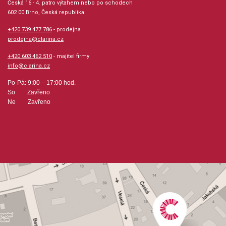
Česká 16 - 4. patro výtahem nebo po schodech
Série: Michael Jackson - Instrumental Solos,
602 00 Brno, Česká republika
Alfred's Instrumental Play-Along
+420 739 477 786
- prodejna
prodejna@clarina.cz
Hudební styl: populární + rocková hudba
+420 603 462 510
- majitel firmy
info@clarina.cz
Velikost (rozměr): 23 x 30 cm
Po-Pá: 9:00 – 17:00 hod.
So Zavřeno
Počet skladeb: 12
Ne Zavřeno
Počet stran: 28
hudební úprava: melodie
Obsazení: solo
Odběr minimálně 1 kus
Výrobce: ALFRED PUBLISHING CO.,INC.