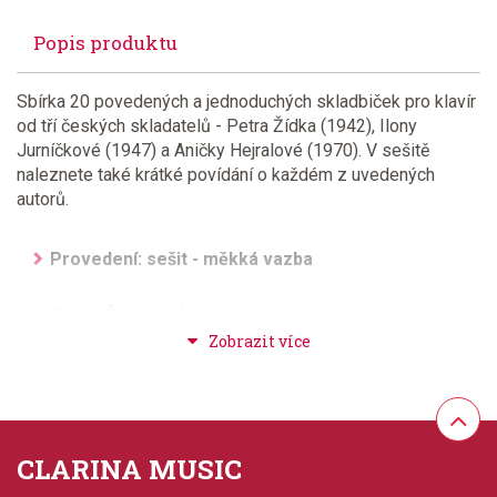
Popis produktu
Sbírka 20 povedených a jednoduchých skladbiček pro klavír
od tří českých skladatelů - Petra Žídka (1942), Ilony
Jurníčkové (1947) a Aničky Hejralové (1970). V sešitě
naleznete také krátké povídání o každém z uvedených
autorů.
Provedení: sešit - měkká vazba
Série: Český skladatel
Hudební styl: noty pro hudební školy, hudba pro děti,
žáky a studenty
Velikost (rozměr): 21 x 30 cm
CLARINA MUSIC