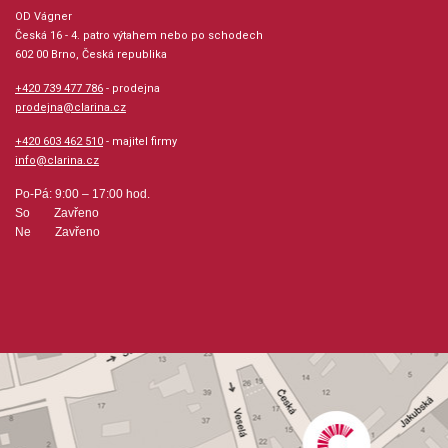
Počet skladeb: 25
OD Vágner
Česká 16 - 4. patro výtahem nebo po schodech
602 00 Brno, Česká republika
Počet stran: 32
+420 739 477 786
- prodejna
hudební úprava: klavír
prodejna@clarina.cz
+420 603 462 510
- majitel firmy
Obsazení: solo
info@clarina.cz
Po-Pá: 9:00 – 17:00 hod.
Odběr minimálně 1 kus
So Zavřeno
Ne Zavřeno
Výrobce: TALACKO EDITIONS
Obsahuje:
Černoušek / African Boy (1 piano 4 hands)Skleněný
panáček / Glass Figure (1 piano 4 hands)Hra / Game (1
piano 4 hands)Ach, to bolí zuby / On, My Teeth
AcheUkolébavka pro Janičku / Lullaby for Little