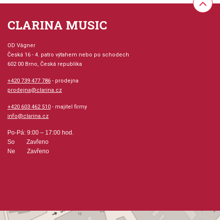
Bydlo
Ballet of the Little Chicks in Their Eggshells
CLARINA MUSIC
Samuel Goldenberg and Schmuyle
The Market Square in Limoges
Catacombs - The Roman Sepulchre
OD Vágner
Česká 16 - 4. patro výtahem nebo po schodech
Catacombs - Among the Dead in the Language of the Dead
602 00 Brno, Česká republika
The Witch's Hut: Baba Yaga
The Great Gate of Kiev
+420 739 477 786
- prodejna
prodejna@clarina.cz
+420 603 462 510
- majitel firmy
info@clarina.cz
Po-Pá: 9:00 – 17:00 hod.
So Zavřeno
Ne Zavřeno