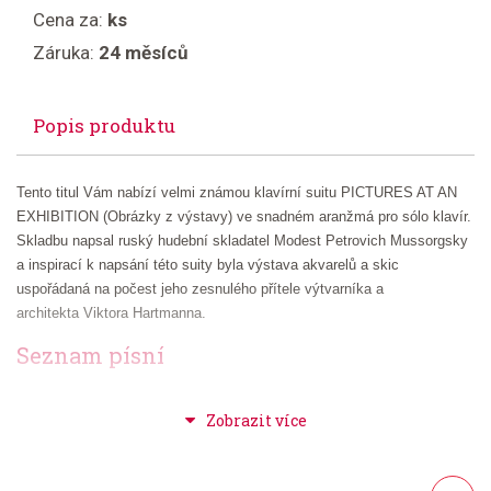
Cena za:
ks
Záruka:
24 měsíců
Popis produktu
Tento titul Vám nabízí velmi známou klavírní suitu PICTURES AT AN
EXHIBITION (Obrázky z výstavy) ve snadném aranžmá pro sólo klavír.
Skladbu napsal ruský hudební skladatel Modest Petrovich Mussorgsky
a inspirací k napsání této suity byla výstava akvarelů a skic
uspořádaná na počest jeho zesnulého přítele výtvarníka a
architekta Viktora Hartmanna.
Seznam písní
Promenade
The Gnome
The Old Castle
The Tuileries