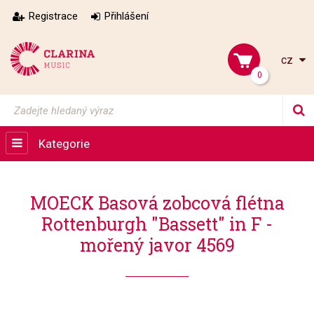
Registrace
Přihlášení
cz
0
Kategorie
MOECK Basová zobcová flétna
Rottenburgh "Bassett" in F -
mořený javor 4569