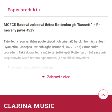
Popis produktu
MOECK Basová zobcová flétna Rottenburgh "Bassett" in F -
mořený javor 4529
Tyto flétny jsou vyráběny podle původních originálů barokního mistra Jean
Hyacintha - Josepha Rottenburgha (Brüssel, 1672-1756) v moderním
provedení. Také dobrá flétna může být ještě lepší: Rottenburgh byl zásadně
přepracován. Nové technologie umožňují spolehlivé provedení.
vylepšené zvukové centrum
kónicky zaoblený aerodynamický tunel
širší, optimalizovaný výstup zvuku, stabilní sloupce vzduchu,pro
vetší dynamický potenciál. proti chrapotu
změněné díra, pro čistý a vyvážený tón ve všech polohách.
nový systém stabilní klapky, pro snadnou manipulaci a nízkou
CLARINA MUSIC
hlučnost hry.