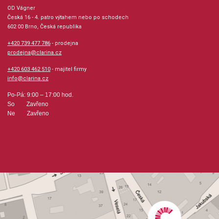
má ještě plnější hloubky
OD Vágner
má ještě oslnivější výšky
Česká 16 - 4. patro výtahem nebo po schodech
602 00 Brno, Česká republika
je spolehlivější v ozvu
+420 739 477 786
- prodejna
je ještě pružnější tón
prodejna@clarina.cz
má větší dynamický potecionál
+420 603 462 510
- majitel firmy
nástroj s možností vyměnitelného středního dílu na ladění 442kHz
info@clarina.cz
střední díl - 4529M laděný na 442kHz není součástí !
Po-Pá: 9:00 – 17:00 hod.
třídílná
So Zavřeno
dřevěná
Ne Zavřeno
barva: javor
barokní systém
dvojité dírky
ladění 442 Hz