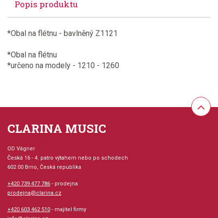
Popis produktu
*Obal na flétnu - bavlněný Z1121
*Obal na flétnu
*určeno na modely - 1210 - 1260
CLARINA MUSIC
OD Vágner
Česká 16 - 4. patro výtahem nebo po schodech
602 00 Brno, Česká republika
+420 739 477 786
- prodejna
prodejna@clarina.cz
+420 603 462 510
- majitel firmy