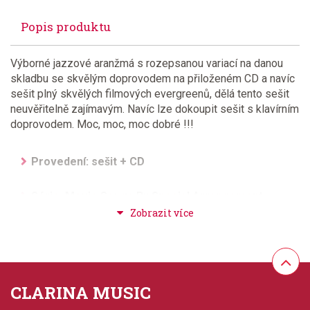
Popis produktu
Výborné jazzové aranžmá s rozepsanou variací na danou
skladbu se skvělým doprovodem na přiloženém CD a navíc
sešit plný skvělých filmových evergreenů, dělá tento sešit
neuvěřitelně zajímavým. Navíc lze dokoupit sešit s klavírním
doprovodem. Moc, moc, moc dobré !!!
Provedení: sešit + CD
Série: Movie Songs By Special Arrangement
Aranžér: Strommen, Carl
Hudební styl: muzikály + film + televize, jazz +
blues + ragtime + swing
CLARINA MUSIC