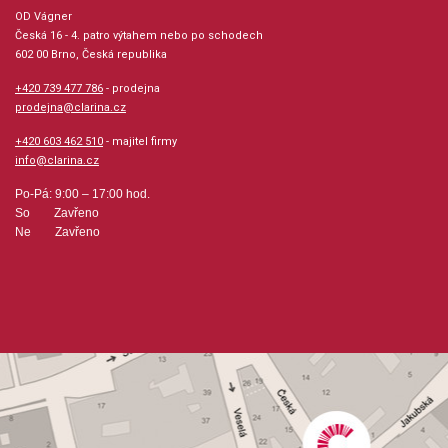
Velikost (rozměr): 23 x 30 cm
OD Vágner
Česká 16 - 4. patro výtahem nebo po schodech
602 00 Brno, Česká republika
Počet skladeb: 11
+420 739 477 786
- prodejna
Počet stran: 23
prodejna@clarina.cz
+420 603 462 510
- majitel firmy
hudební úprava: melodie / akordy
info@clarina.cz
Po-Pá: 9:00 – 17:00 hod.
Obsazení: solo
So Zavřeno
Ne Zavřeno
Výrobce: Warner Bros. Publications
Obsahuje:
SWEET GEORGIA BROWNOVER THE RAINBOWA DAY IN
THE LIFE OF A FOOLBYE, BYE, BLACKBIRDAS TIME GOES
BYDAYS OF WINE AND ROSESEMILYTHE WAY YOU LOOK
TONIGHTMISTYON GREEN DOLPHIN STREETALMOST