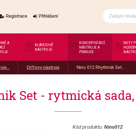
Registrace
Přihlášení
NNÉ A
KONCERTNÍ BICÍ
NOTY 
KLÁVESOVÉ
ACÍ
NÁSTROJE A
HUDEBN
NÁSTROJE
ROJE
PERKUSE
NÁSTR
oje...
Orffovy nástroje
Nino 012 Rhythmik Set...
ik Set - rytmická sada, 
Kód produktu:
Nino012