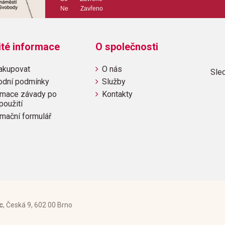
Ne Zavřeno
ité informace
O společnosti
akupovat
O nás
Sled
odní podmínky
Služby
mace závady po
Kontakty
použití
mační formulář
c
, Česká 9, 602 00 Brno