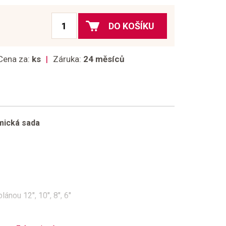
DO KOŠÍKU
Cena za:
ks
Záruka:
24 měsíců
tmická sada
lánou 12", 10", 8", 6"