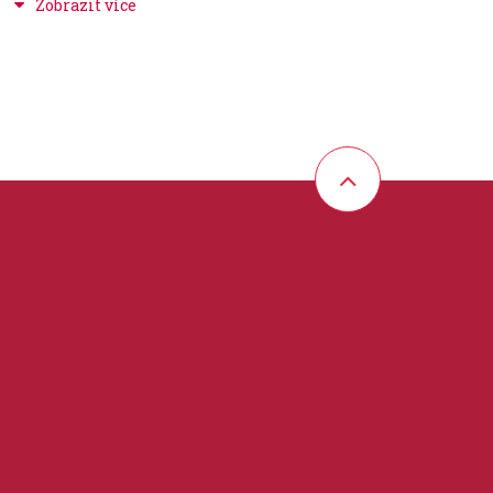
 10"
ěší jak malé tak i velké hráče na bicí nástroje.
ro rozvíjení rytmického vnímání u dětí a neměly by
ákladní umělecké škole. K této rytmické sadě
ckých bicích nástrojů, ať už například
Hudební
 C dur diatonická sada,
které rovněž najdete
 xylofon
STUDIO 49 Alt xylofon AX 1600
.