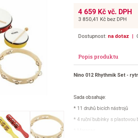
4 659 Kč vč. DPH
3 850,41 Kč bez DPH
Dostupnost:
na dotaz
Popis produktu
Nino 012 Rhythmik Set - ry
Sada obsahuje:
* 11 druhů bicích nástrojů
* 4 ruční bubínky s plastovou b
* Maracas