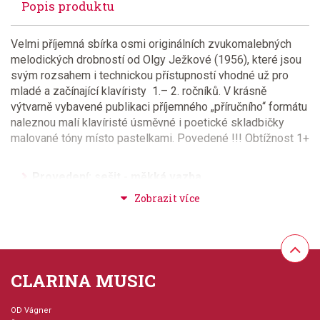
Popis produktu
Velmi příjemná sbírka osmi originálních zvukomalebných
melodických drobností od Olgy Ježkové (1956), které jsou
svým rozsahem i technickou přístupností vhodné už pro
mladé a začínající klavíristy 1.– 2. ročníků. V krásně
výtvarně vybavené publikaci příjemného „příručního“ formátu
naleznou malí klavíristé úsměvné i poetické skladbičky
malované tóny místo pastelkami. Povedené !!! Obtížnost 1+
Provedení: sešit - měkká vazba
Série: Český skladatel
Hudební styl: noty pro hudební školy, hudba pro děti,
žáky a studenty
CLARINA MUSIC
Velikost (rozměr): 21 x 26 cm
OD Vágner