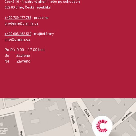
Česká 16 - 4. patro výtahem nebo po schodech
Počet skladeb: 8
602 00 Brno, Česká republika
+420 739 477 786
- prodejna
Počet stran: 11
prodejna@clarina.cz
+420 603 462 510
- majitel firmy
hudební úprava: melodie
info@clarina.cz
Po-Pá: 9:00 – 17:00 hod.
Obsazení: solo
So Zavřeno
Ne Zavřeno
Odběr minimálně 1 kus
Výrobce: AMOS Editio, s.r.o.
Obsahuje:
Kolovrátek / Barrel OrganKlekání / Evening BellsKočka je
hebka, ale škrábe / The Cat Has Soft Fur But
ScratchesSlepice / The HenPojedeme do Indie / Let´s Go
to IndiaVaricace C dur / Variations in C MajorZávody na