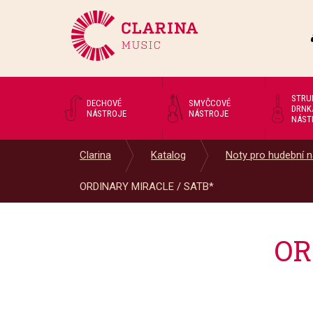
STRU
DECHOVÉ
SMYČCOVÉ
DRNK
NÁSTROJE
NÁSTROJE
NÁST
Clarina
Katalog
Noty pro hudební n
ORDINARY MIRACLE / SATB*
OR