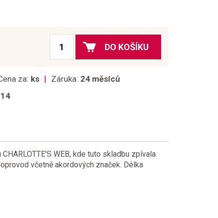
DO KOŠÍKU
Cena za:
ks
Záruka:
24 měsíců
014
u CHARLOTTE'S WEB, kde tuto skladbu zpívala
oprovod včetně akordových značek. Délka