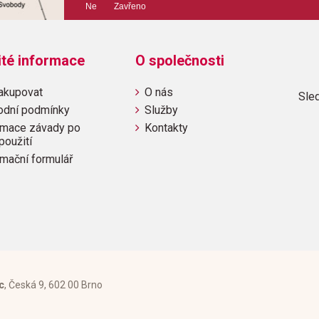
Ne Zavřeno
Výrobce: Hal Leonard C
ité informace
O společnosti
Obsahuje:
Ordinary Miracle
akupovat
O nás
Sled
odní podmínky
Služby
mace závady po
Kontakty
použití
mační formulář
c
, Česká 9, 602 00 Brno