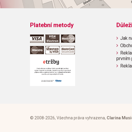
Platební metody
Důlež
Jak n
Obch
Rekla
prvním 
Rekla
© 2008-2026, Všechna práva vyhrazena,
Clarina Musi