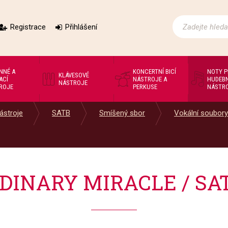
Registrace
Přihlášení
NNÉ A
KONCERTNÍ BICÍ
NOTY 
KLÁVESOVÉ
ACÍ
NÁSTROJE A
HUDEBN
NÁSTROJE
ROJE
PERKUSE
NÁSTR
ástroje
SATB
Smíšený sbor
Vokální soubory
DINARY MIRACLE / SA