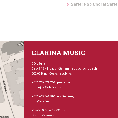
Série: Pop Choral Seri
Aranžér: Snyder, Audre
Hudební styl: populární
Velikost (rozměr): 17 x
CLARINA MUSIC
Počet skladeb: 1
OD Vágner
Česká 16 - 4. patro výtahem nebo po schodech
Počet stran: 8
602 00 Brno, Česká republika
+420 739 477 786
- prodejna
hudební úprava: sborová 
prodejna@clarina.cz
Obsazení: sbor, kvartet
+420 603 462 510
- majitel firmy
info@clarina.cz
Odběr minimálně 3 kusy
Po-Pá: 9:00 – 17:00 hod.
So Zavřeno