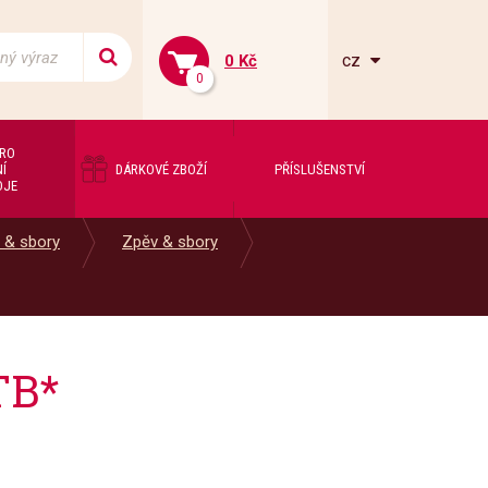
cz
0 Kč
0
PRO
Í
DÁRKOVÉ ZBOŽÍ
PŘÍSLUŠENSTVÍ
OJE
 & sbory
Zpěv & sbory
TB*