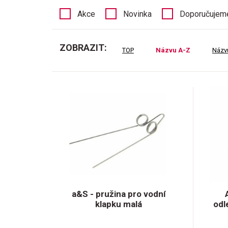
Akce
Novinka
Doporučujem
ZOBRAZIT:
TOP
Názvu A-Z
Názv
a&S - pružina pro vodní
klapku malá
odl