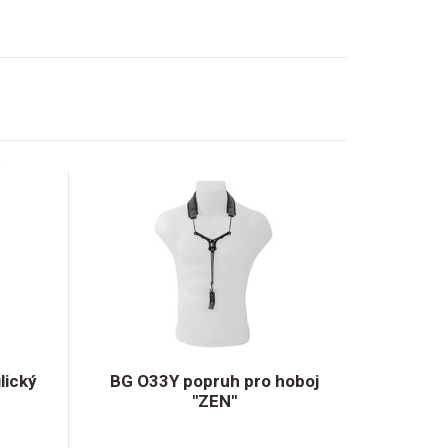
lický
BG O33Y popruh pro hoboj
"ZEN"