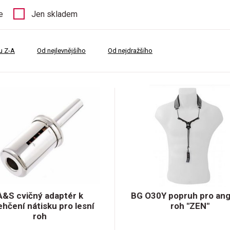
e
Jen skladem
u Z-A
Od nejlevnějšího
Od nejdražšího
A&S cvičný adaptér k
BG O30Y popruh pro ang
ehčení nátisku pro lesní
roh "ZEN"
roh