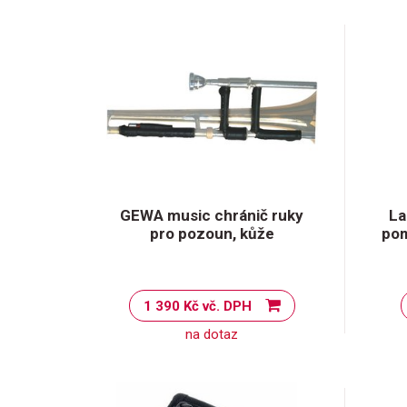
GEWA music chránič ruky
La
pro pozoun, kůže
pom
1 390 Kč vč. DPH
na dotaz