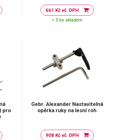
661 Kč vč. DPH
< 5 ks skladem
ná
Gebr. Alexander Nastavitelná
) pro
opěrka ruky na lesní roh
e
908 Kč vč. DPH