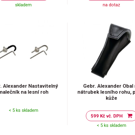
skladem
na dotaz
. Alexander Nastavitelný
Gebr. Alexander Obal
malečník na lesní roh
nátrubek lesního rohu, 
kůže
< 5 ks skladem
599 Kč vč. DPH
< 5 ks skladem