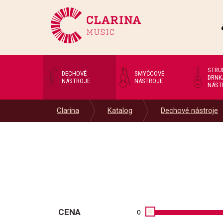
STRU
DECHOVÉ
SMYČCOVÉ
DRNK
NÁSTROJE
NÁSTROJE
NÁST
Clarina
Katalog
Dechové nástroje
CENA
0