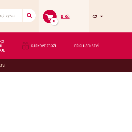
cz
0 Kč
0
PRO
Í
DÁRKOVÉ ZBOŽÍ
PŘÍSLUŠENSTVÍ
OJE
tví