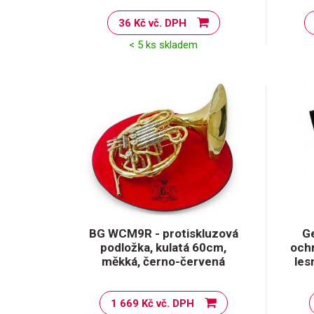
36 Kč vč. DPH
< 5 ks skladem
BG WCM9R - protiskluzová
G
podložka, kulatá 60cm,
ochr
měkká, černo-červená
les
1 669 Kč vč. DPH