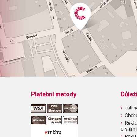
Platební metody
Důlež
Jak n
Obch
Rekla
prvním 
Rekla