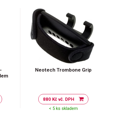
-
Neotech Trombone Grip
olem
880 Kč vč. DPH
< 5 ks skladem