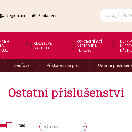
Registrace
Přihlášení
NNÉ A
KONCERTNÍ BICÍ
NOTY 
KLÁVESOVÉ
ACÍ
NÁSTROJE A
HUDEBN
NÁSTROJE
ROJE
PERKUSE
NÁSTR
Žesťové
Příslušenství pro...
Ostatní příslušens
Ostatní příslušenství
1 980