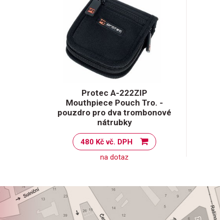
Protec A-222ZIP
Mouthpiece Pouch Tro. -
pouzdro pro dva trombonové
nátrubky
480 Kč vč. DPH
na dotaz