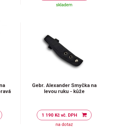
skladem
 na
Gebr. Alexander Smyčka na
pravá
levou ruku - kůže
1 190 Kč vč. DPH
na dotaz