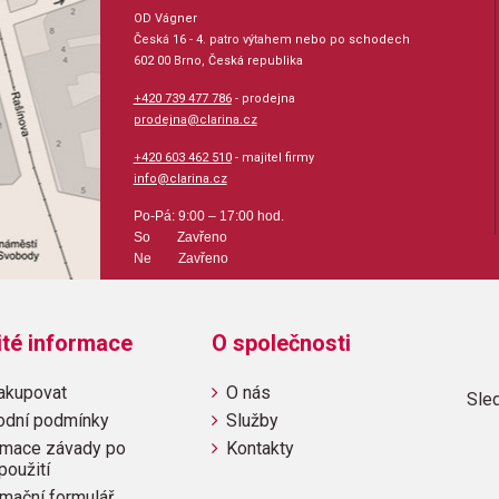
OD Vágner
Česká 16 - 4. patro výtahem nebo po schodech
602 00 Brno, Česká republika
+420 739 477 786
- prodejna
prodejna@clarina.cz
+420 603 462 510
- majitel firmy
info@clarina.cz
Po-Pá: 9:00 – 17:00 hod.
So Zavřeno
Ne Zavřeno
ité informace
O společnosti
akupovat
O nás
Sled
odní podmínky
Služby
mace závady po
Kontakty
použití
mační formulář