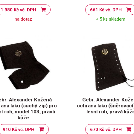
1 980 Kč vč. DPH
661 Kč vč. DPH
na dotaz
< 5 ks skladem
ebr. Alexander Kožená
Gebr. Alexander Kože
ana laku (suchý zip) pro
ochrana laku (šněrovací
ní roh, model 103, pravá
lesní roh, pravá kůž
kůže
910 Kč vč. DPH
670 Kč vč. DPH