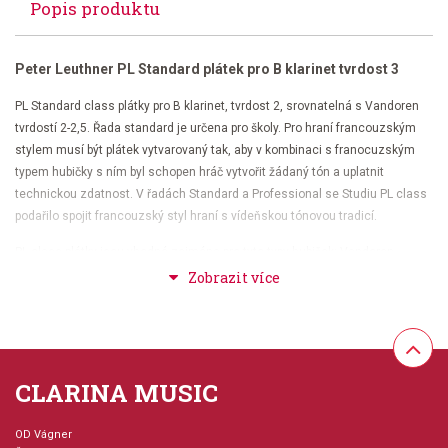
Popis produktu
Peter Leuthner PL Standard plátek pro B klarinet tvrdost 3
PL Standard class plátky pro B klarinet, tvrdost 2, srovnatelná s Vandoren
tvrdostí 2-2,5. Řada standard je určena pro školy. Pro hraní francouzským
stylem musí být plátek vytvarovaný tak, aby v kombinaci s franocuzským
typem hubičky s ním byl schopen hráč vytvořit žádaný tón a uplatnit
technickou zdatnost. V řadách Standard a Professional se Studiu PL class
podařilo spojit francouzský styl hraní s vídeňskou tónovou tradicí.
PL class plátky jsou vhodné zejména pro tyto typy hubiček: Vandoren,
Selmer, Buffet-Crampon, Leblanc, Pomarico, ESM, Zinner, Viotto and
Interclarinet Soloist
Balení: krabička po 10 ks
CLARINA MUSIC
OD Vágner