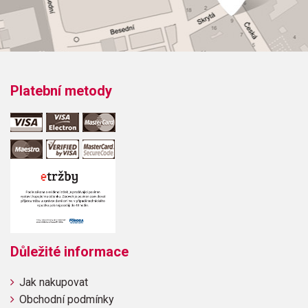
Obsazení: solo
Odběr minimálně 1 kus
Platební metody
Výrobce: The FJH Music Company INC.
Obsahuje:
Ave MariaFum, Fum, FumHousetop BoogieIt Came Upon the
Midnight ClearWaltz of the FlowersSilent NightWe Wish
You a Merry Christmas
Důležité informace
Jak nakupovat
Obchodní podmínky