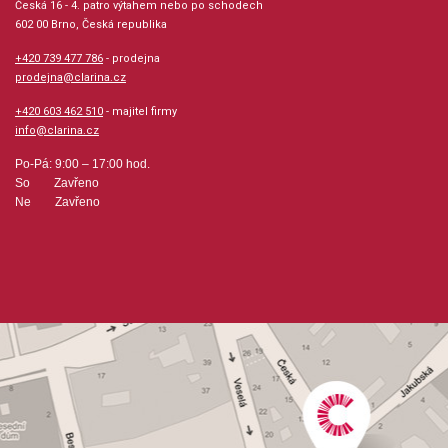
Česká 16 - 4. patro výtahem nebo po schodech
výuka hry na piano v jiných zemích světa.
602 00 Brno, Česká republika
+420 739 477 786
- prodejna
Provedení: sešit - měkká vazba
prodejna@clarina.cz
Série: Piano Adventures - Lesson 4, Piano
+420 603 462 510
- majitel firmy
info@clarina.cz
Adventures
Po-Pá: 9:00 – 17:00 hod.
So Zavřeno
Jazyk: anglicky
Ne Zavřeno
Hudební styl: vánoční hudba, noty pro hudební školy
Velikost (rozměr): 23 x 30 cm
Počet skladeb: 7
Počet stran: 32
hudební úprava: zpěv / klavír