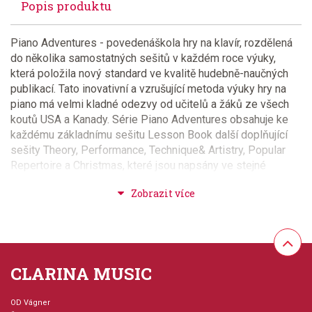
Popis produktu
Piano Adventures - povedenáškola hry na klavír, rozdělená
do několika samostatných sešitů v každém roce výuky,
která položila nový standard ve kvalitě hudebně-naučných
publikací. Tato inovativní a vzrušující metoda výuky hry na
piano má velmi kladné odezvy od učitelů a žáků ze všech
koutů USA a Kanady. Série Piano Adventures obsahuje ke
každému základnímu sešitu Lesson Book další doplňující
sešity Theory, Performance, Technique& Artistry, Popular
Repertoire a Christmas, které jsou napsány ve stejné
obtížnosti jako základní sešit. Vždy k sešitům jedné úrovně
lze dokoupit CD nebo MIDI disk s nahrávkami, ukázkami a
doprovody v sešitech uvedených cvičení, melodií a skladeb.
V sešitech naleznete spoustu melodií se širokou
paletou tönů, zvuků a různých hudebních stylů s volitelným
partem pro učitele, rodiče nebo zdatnějšího spoluhráče.
CLARINA MUSIC
Zábavu a potěšení přinese mladým klavíristům, také mnoho
krásných barevných obrázků v jednotlivých sešitech. Velmi
zajímavá série klavírní školy, která Vámukáže, jak probíhá
OD Vágner