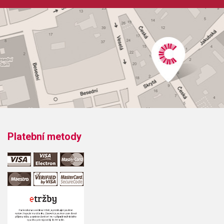
Odběr minimálně 1 kus
Výrobce: Hal Leonard Corporation
Obsahuje:
The Black PearlBrethren CourtHe's A PirateJack
SparrowThe KrakenThe Medallion CallsOne DayUp Is
DownWheel Of Fortune
Platební metody