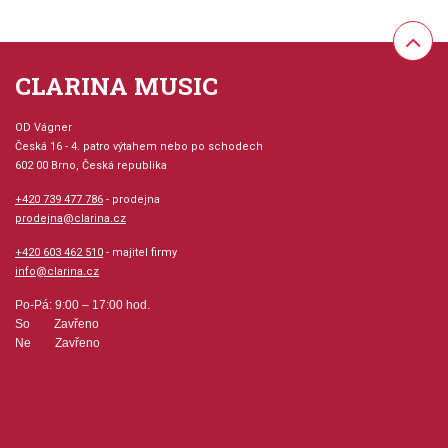
Provedení: sešit + CD
Série: Piano Duet Play-Along
CLARINA MUSIC
Aranžér: Klose, Carol
OD Vágner
Česká 16 - 4. patro výtahem nebo po schodech
Hudební styl: muzikály + film + televize
602 00 Brno, Česká republika
+420 739 477 786
- prodejna
Velikost (rozměr): 23 x 31 cm
prodejna@clarina.cz
+420 603 462 510
- majitel firmy
Počet skladeb: 9
info@clarina.cz
Počet stran: 79
Po-Pá: 9:00 – 17:00 hod.
So Zavřeno
Ne Zavřeno
hudební úprava: klavír
Obsazení: duet