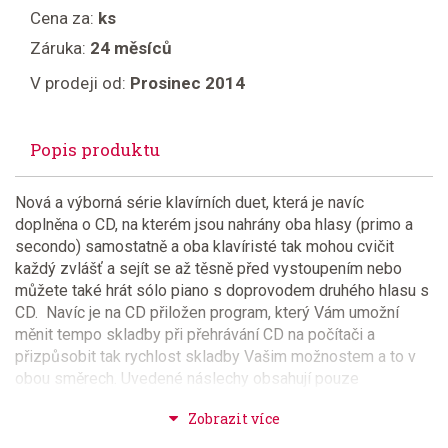
Cena za:
ks
Záruka:
24 měsíců
V prodeji od:
Prosinec 2014
Popis produktu
Nová a výborná série klavírních duet, která je navíc
doplněna o CD, na kterém jsou nahrány oba hlasy (primo a
secondo) samostatně a oba klavíristé tak mohou cvičit
každý zvlášť a sejít se až těsně před vystoupením nebo
můžete také hrát sólo piano s doprovodem druhého hlasu s
CD. Navíc je na CD přiložen program, který Vám umožní
měnit tempo skladby při přehrávání CD na počítači a
přizpůsobit tak rychlost skladby Vašim možnostem a to v
obou směrech. Uvedené náslechy obsahují pouze
ukázky prvního (primo) hlasu. Povedené !!!